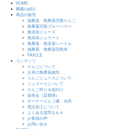
HOME
農園の紹介
商品の販売
減農薬・無農薬完熟りんご
無農薬完熟ブルーベリー
無添加ジュース
無添加ジェラート
無農薬・無添加シードル
減農薬・無農薬完熟米
FAX注文
コンテンツ
りんごについて
お米の無農薬栽培
りんごジュースについて
ジェラートについて
りんご狩り＆稲刈り
頒布会（定期便）
オーナーりんご園・水田
受託加工について
よくある質問Ｑ＆Ａ
お客様の声
お問い合せ