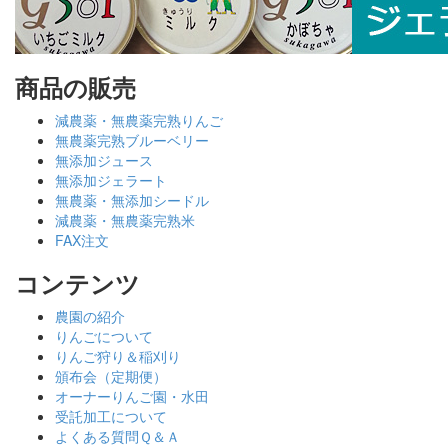
商品の販売
減農薬・無農薬完熟りんご
無農薬完熟ブルーベリー
無添加ジュース
無添加ジェラート
無農薬・無添加シードル
減農薬・無農薬完熟米
FAX注文
コンテンツ
農園の紹介
りんごについて
りんご狩り＆稲刈り
頒布会（定期便）
オーナーりんご園・水田
受託加工について
よくある質問Ｑ＆Ａ