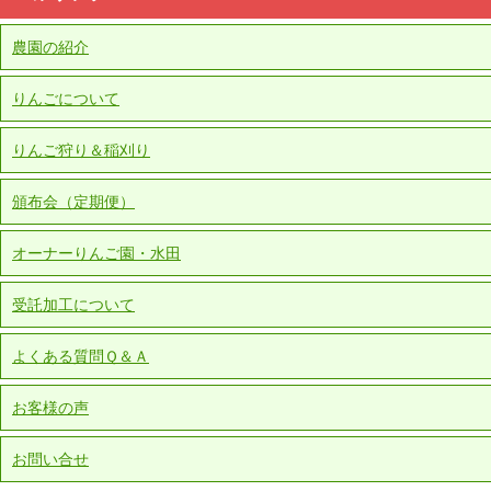
農園の紹介
りんごについて
りんご狩り＆稲刈り
頒布会（定期便）
オーナーりんご園・水田
受託加工について
よくある質問Ｑ＆Ａ
お客様の声
お問い合せ